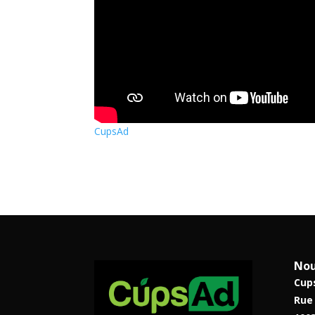
CupsAd
Nou
Cup
Rue