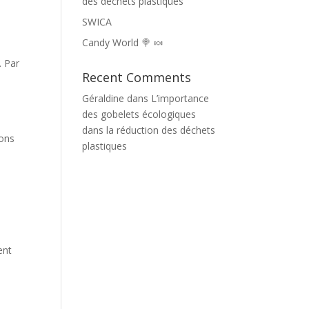
des déchets plastiques
SWICA
Candy World 🍭 🍬
. Par
Recent Comments
Géraldine
dans
L’importance
des gobelets écologiques
dans la réduction des déchets
sons
plastiques
ent