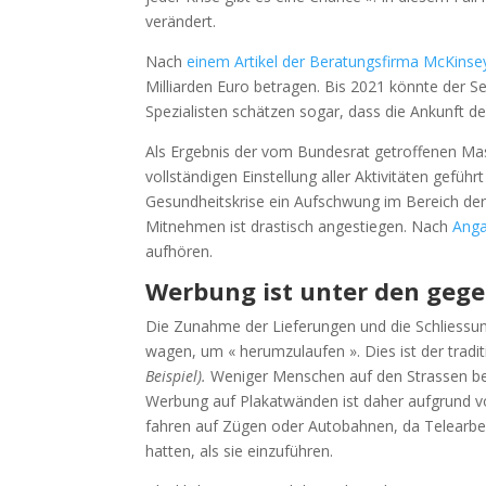
verändert.
Marketing auf Bechern
Nach
einem Artikel der Beratungsfirma McKinse
Milliarden Euro betragen. Bis 2021 könnte der S
Spezialisten schätzen sogar, dass die Ankunft d
Als Ergebnis der vom Bundesrat getroffenen Mass
vollständigen Einstellung aller Aktivitäten geführ
Gesundheitskrise ein Aufschwung im Bereich der
Mitnehmen ist drastisch angestiegen. Nach
Ang
aufhören.
Werbung ist unter den geg
Die Zunahme der Lieferungen und die Schliessu
wagen, um « herumzulaufen ». Dies ist der tradit
Beispiel).
Weniger Menschen auf den Strassen bed
Werbung auf Plakatwänden ist daher aufgrund v
fahren auf Zügen oder Autobahnen, da Telearbe
hatten, als sie einzuführen.