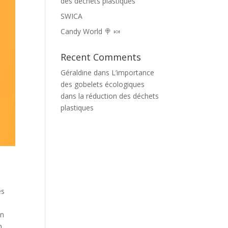
des déchets plastiques
SWICA
Candy World 🍭 🍬
Recent Comments
Géraldine
dans
L’importance
des gobelets écologiques
dans la réduction des déchets
plastiques
es
In
h