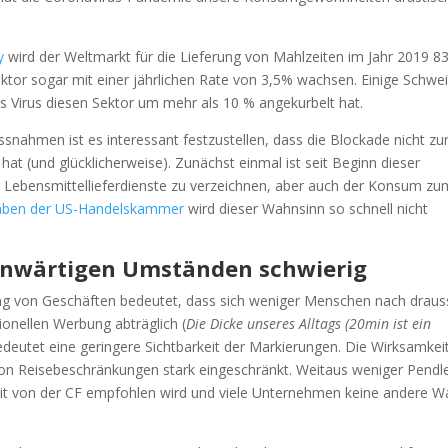
y
wird der Weltmarkt für die Lieferung von Mahlzeiten im Jahr 2019 8
ektor sogar mit einer jährlichen Rate von 3,5% wachsen. Einige Schwe
es Virus diesen Sektor um mehr als 10 % angekurbelt hat.
nahmen ist es interessant festzustellen, dass die Blockade nicht zu
t hat (und glücklicherweise). Zunächst einmal ist seit Beginn dieser
 Lebensmittellieferdienste zu verzeichnen, aber auch der Konsum zu
aben der US-Handelskammer
wird dieser Wahnsinn so schnell nicht
enwärtigen Umständen schwierig
ng von Geschäften bedeutet, dass sich weniger Menschen nach drau
ionellen Werbung abträglich (
Die Dicke unseres Alltags (20min ist ein
eutet eine geringere Sichtbarkeit der Markierungen. Die Wirksamkei
on Reisebeschränkungen stark eingeschränkt. Weitaus weniger Pendl
it von der CF empfohlen wird und viele Unternehmen keine andere W