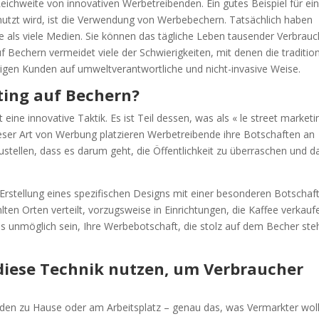
eichweite von innovativen Werbetreibenden. Ein gutes Beispiel für ei
nutzt wird, ist die Verwendung von Werbebechern. Tatsächlich haben
e als viele Medien. Sie können das tägliche Leben tausender Verbrauc
 Bechern vermeidet viele der Schwierigkeiten, mit denen die tradition
ftigen Kunden auf umweltverantwortliche und nicht-invasive Weise.
ting auf Bechern?
ine innovative Taktik. Es ist Teil dessen, was als « le street marketi
eser Art von Werbung platzieren Werbetreibende ihre Botschaften an
zustellen, dass es darum geht, die Öffentlichkeit zu überraschen und d
Erstellung eines spezifischen Designs mit einer besonderen Botschaft
en Orten verteilt, vorzugsweise in Einrichtungen, die Kaffee verkauf
unmöglich sein, Ihre Werbebotschaft, die stolz auf dem Becher steh
diese Technik nutzen, um Verbraucher
unden zu Hause oder am Arbeitsplatz – genau das, was Vermarkter wol