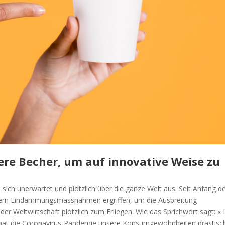
re Becher, um auf innovative Weise zu
sich unerwartet und plötzlich über die ganze Welt aus. Seit Anfang d
dern Eindämmungsmassnahmen ergriffen, um die Ausbreitung
er Weltwirtschaft plötzlich zum Erliegen. Wie das Sprichwort sagt: « 
all hat die Coronavirus-Pandemie unsere Konsumgewohnheiten drastisc