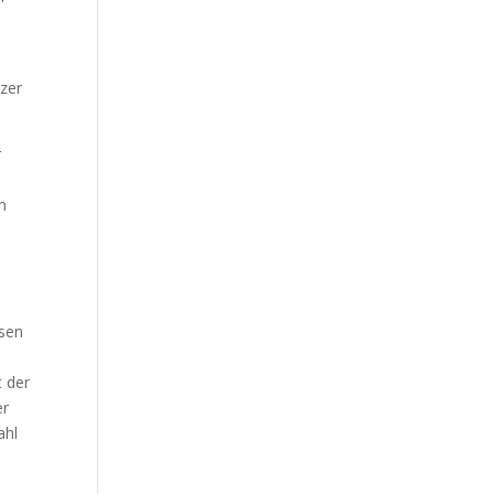
3
izer
r
m
ssen
t der
er
ahl