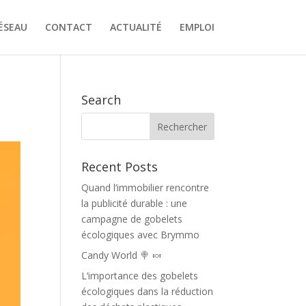
ÉSEAU
CONTACT
ACTUALITÉ
EMPLOI
Search
Recent Posts
Quand l’immobilier rencontre
la publicité durable : une
campagne de gobelets
écologiques avec Brymmo
Candy World 🍭 🍬
L’importance des gobelets
écologiques dans la réduction