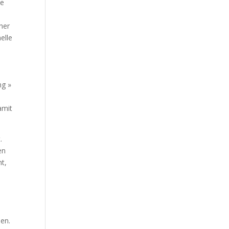
ne
her
elle
ng »
amit
.
en
t,
len.